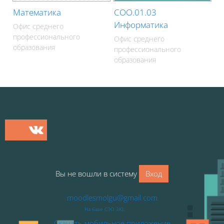
Математика
СОО.01.03
Информатика
Офис среднего
профессионального
Офис среднего
образования
профессионального
образования
Блоки
Блоки
Вы не вошли в систему
Вход
moodlesmolgu@gmail.com
На базе СЭО 3KL
Скачать мобильное приложение