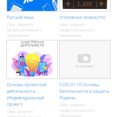
Русский язык
Уголовное право(спо)
Офис среднего
Офис среднего
профессионального
профессионального
образования
образования
Основы проектной
СОО.01.10 Основы
деятельности
безопасности и защиты
(Индивидуальный
Родины
проект)
Офис среднего
профессионального
Офис среднего
образования
профессионального