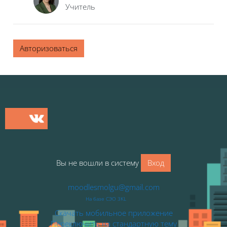
Учитель
Авторизоваться
Блоки
Блоки
Вы не вошли в систему
Вход
moodlesmolgu@gmail.com
На базе СЭО 3KL
Скачать мобильное приложение
Переключить на стандартную тему